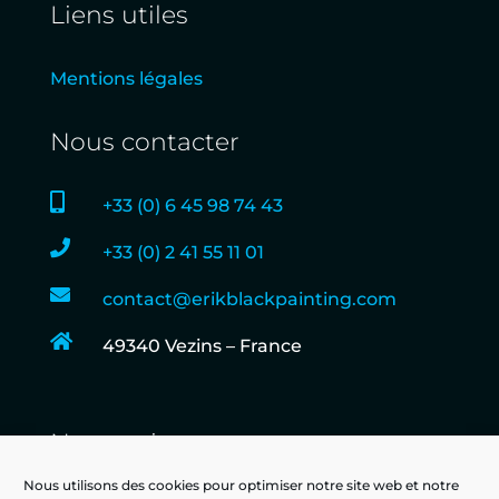
Liens utiles
Mentions légales
Nous contacter

+33 (0) 6 45 98 74 43

+33 (0) 2 41 55 11 01

contact@erikblackpainting.com

49340 Vezins – France
Nous suivre
Nous utilisons des cookies pour optimiser notre site web et notre