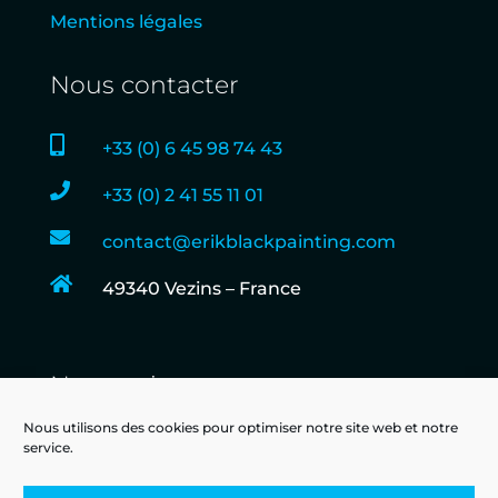
Mentions légales
Nous contacter

+33 (0) 6 45 98 74 43

+33 (0) 2 41 55 11 01

contact@erikblackpainting.com

49340 Vezins – France
Nous suivre
Nous utilisons des cookies pour optimiser notre site web et notre
service.