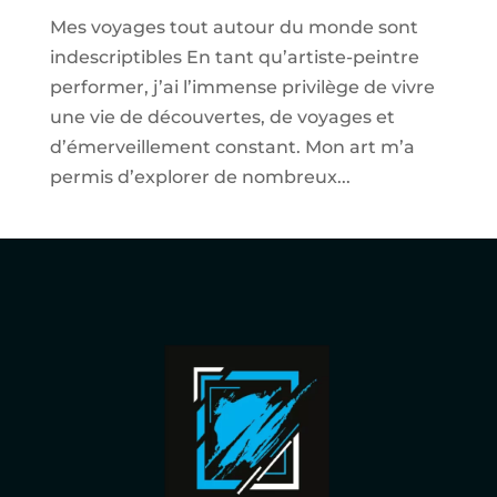
Mes voyages tout autour du monde sont
indescriptibles En tant qu’artiste-peintre
performer, j’ai l’immense privilège de vivre
une vie de découvertes, de voyages et
d’émerveillement constant. Mon art m’a
permis d’explorer de nombreux...