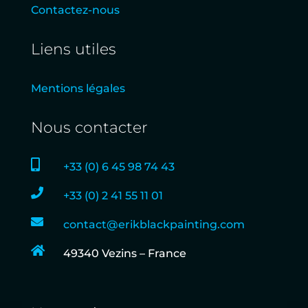
Contactez-nous
Liens utiles
Mentions légales
Nous contacter

+33 (0) 6 45 98 74 43

+33 (0) 2 41 55 11 01

contact@erikblackpainting.com

49340 Vezins – France